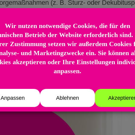
orgemaßnahmen (z. B. Sturz- oder Dekubitusp
 frühzeitige Risikoerkennung wird die Gesundh
äfte gehen dabei stets auf Ihre individuellen 
angenehmen Tagesablauf zu ermöglichen.